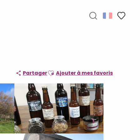
Recherche
Voir les f
Ajouter aux favoris
Partager
Ajouter à mes favoris