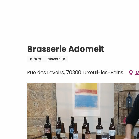
Aller
Accueil
Brasserie Adomeit
au
contenu
principal
Brasserie Adomeit
BIÈRES
BRASSEUR
Rue des Lavoirs, 70300 Luxeuil-les-Bains
M