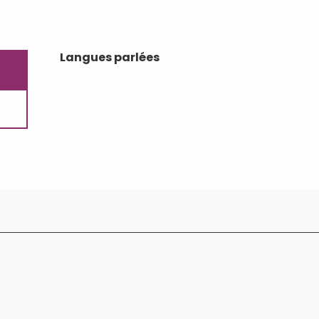
Langues parlées
Langues parlées