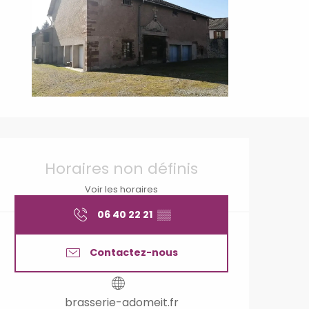
Ouverture et coordonné
Horaires non définis
Voir les horaires
06 40 22 21
▒▒
Contactez-nous
brasserie-adomeit.fr