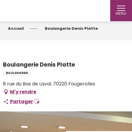
Aller
au
MENU
contenu
principal
Accueil
Boulangerie Denis Platte
Boulangerie Denis Platte
BOULANGERIE
8 rue du Bas de Laval, 70220 Fougerolles
M'y rendre
Ajouter aux favoris
Partager