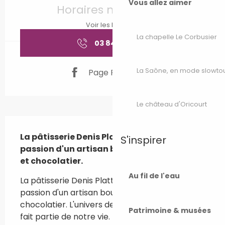
Vous allez aimer
Horaires non définis
Voir les horaires
La chapelle Le Corbusier
03 84 49 12
▒▒
La Saône, en mode slowto
Page Facebook
Le château d'Oricourt
Description
La pâtisserie Denis Platte est le fruit de la 
S'inspirer
passion d'un artisan boulanger, pâtissier 
et chocolatier.
Au fil de l'eau
La pâtisserie Denis Platte est le fruit de la 
passion d'un artisan boulanger, pâtissier et 
chocolatier. L'univers des fours et fourneaux 
Patrimoine & musées
fait partie de notre vie. Depuis plusieurs 