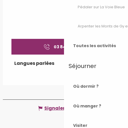
Pédaler sur La Voie Bleue
Arpenter les Monts de Gy e
Toutes les activités
03 84 49 12
▒▒
Langues parlées
Langues parlées
Séjourner
Où dormir ?
Où manger ?
Signaler une erreur
Visiter