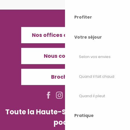
Profiter
Nos offices de Tourisme
Votre séjour
Nous contacter
Selon vos envies
Brochures
Quand il fait chaud
Quand il pleut
Toute la Haute-Saône dans votre
Pratique
poche