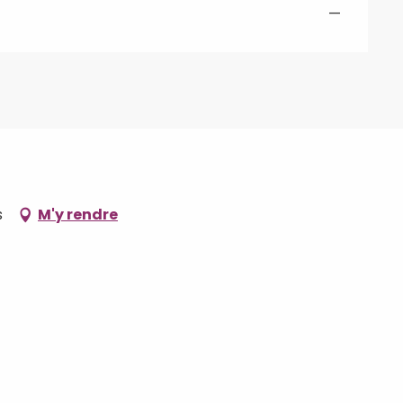
—
s
M'y rendre