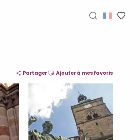
Recherche
Voir les f
Ajouter aux favoris
Partager
Ajouter à mes favoris