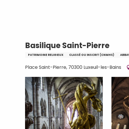
Aller
Accueil
Basilique Saint-Pierre
au
contenu
principal
Basilique Saint-Pierre
PATRIMOINE RELIGIEUX
CLASSÉ OU INSCRIT (CNMHS)
ABBA
Place Saint-Pierre, 70300 Luxeuil-les-Bains