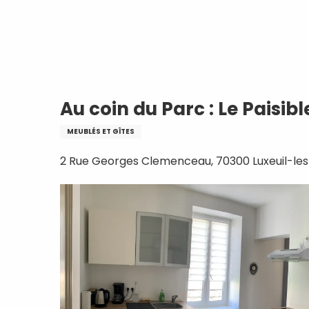
Aller
Accueil
Au coin du Parc : Le Paisible
au
contenu
principal
Au coin du Parc : Le Paisibl
MEUBLÉS ET GÎTES
2 Rue Georges Clemenceau, 70300 Luxeuil-les