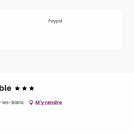
Paypal
ble
-les-Bains
M'y rendre