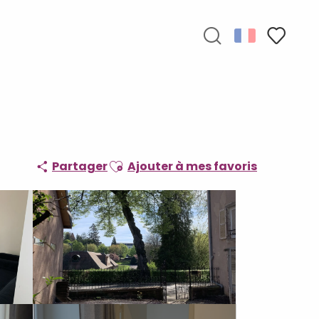
Recherche
Voir les f
Ajouter aux favoris
Partager
Ajouter à mes favoris