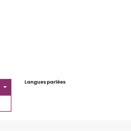
Langues parlées
Langues parlées