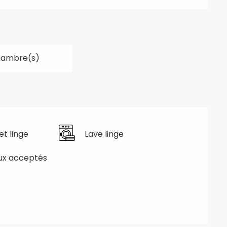
hambre(s)
et linge
Lave linge
ux acceptés