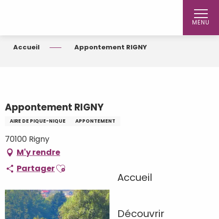
Aller
au
MENU
contenu
principal
Accueil
Appontement RIGNY
Appontement RIGNY
AIRE DE PIQUE-NIQUE
APPONTEMENT
70100 Rigny
M'y rendre
Ajouter aux favoris
Partager
Accueil
Découvrir