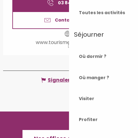
03 84 65 18
▒▒
Toutes les activités
Contactez-nous
Séjourner
www.tourisme-valdegray.fr
Où dormir ?
Où manger ?
Signaler une erreur
Visiter
Profiter