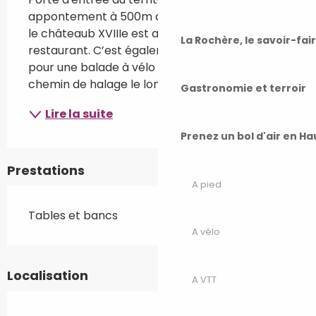
appontement à 500m du village de Rigny dont 
le châteaub XVIIIe est aménagé en hôtel-
La Rochère, le savoir-fai
restaurant. C’est également le moment idéal 
pour une balade à vélo sur la Voie Bleue, le 
chemin de halage le long de la Saône.
Gastronomie et terroir
Lire la suite
Prenez un bol d'air en H
Prestations
A pied
Tables et bancs
A vélo
Localisation
A VTT