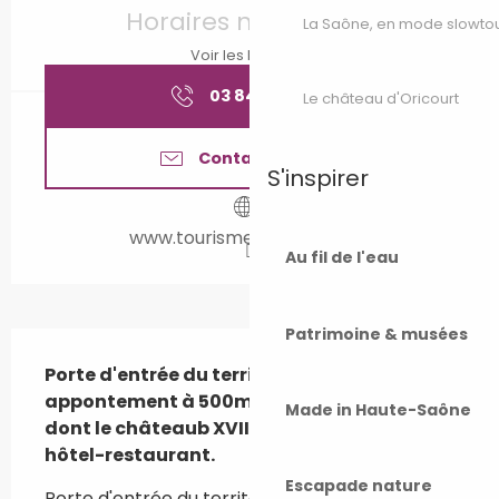
Horaires non définis
La Saône, en mode slowto
Voir les horaires
03 84 65 18
▒▒
Le château d'Oricourt
Contactez-nous
S'inspirer
www.tourisme-valdegray.fr
Au fil de l'eau
Patrimoine & musées
Description
Porte d'entrée du territoire avec un 
appontement à 500m du village de Rigny 
Made in Haute-Saône
dont le châteaub XVIIIe est aménagé en 
hôtel-restaurant.
Escapade nature
Porte d'entrée du territoire avec un 