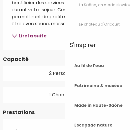
bénéficier des services et des commerces 
La Saône, en mode slowto
durant votre séjour. Ces appartements vous 
permettront de profiter aussi d'espaces bien-
être avec sauna, massage et baignoire à...
Le château d'Oricourt
Lire la suite
S'inspirer
Capacité
Au fil de l'eau
2 Personne(s)
Patrimoine & musées
1 Chambre(s)
Made in Haute-Saône
Prestations
Escapade nature