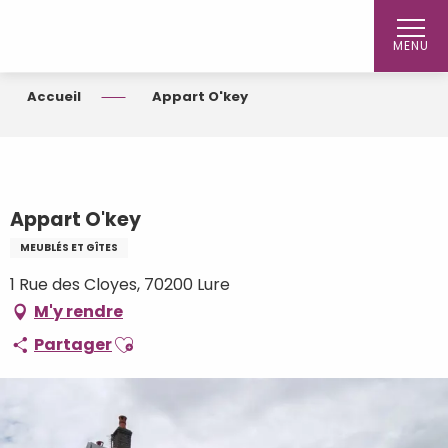
Aller
au
MENU
contenu
principal
Accueil
Appart O'key
Appart O'key
MEUBLÉS ET GÎTES
1 Rue des Cloyes, 70200 Lure
M'y rendre
Ajouter aux favoris
Partager