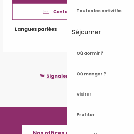
Toutes les activités
Contactez-nous
Langues parlées
Langues parlées
Séjourner
Où dormir ?
Où manger ?
Signaler une erreur
Visiter
Profiter
Nos offices de Tourisme