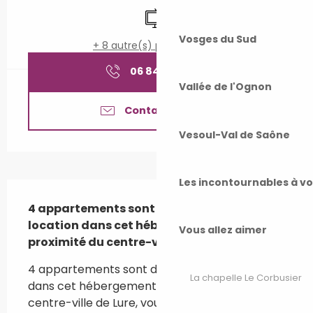
Télévision
Vosges du Sud
+ 8 autre(s) prestation(s)
06 84 28 47
▒▒
Vallée de l'Ognon
Contactez-nous
Vesoul-Val de Saône
Les incontournables à v
Description
4 appartements sont disponibles à la 
location dans cet hébergement situé à 
Vous allez aimer
proximité du centre-ville de Lure.
4 appartements sont disponibles à la location 
La chapelle Le Corbusier
dans cet hébergement situé à proximité du 
centre-ville de Lure, vous permettant de 