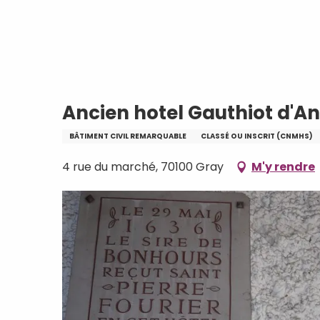
Aller
Accueil
Ancien hotel Gauthiot d'Ancier
au
contenu
principal
Ancien hotel Gauthiot d'An
BÂTIMENT CIVIL REMARQUABLE
CLASSÉ OU INSCRIT (CNMHS)
4 rue du marché, 70100 Gray
M'y rendre