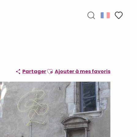
Recherche
Voir les f
Ajouter aux favoris
Partager
Ajouter à mes favoris