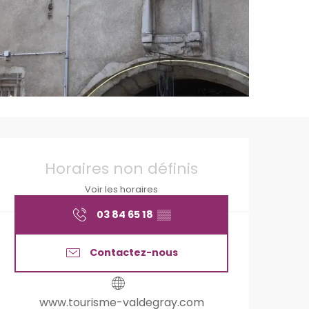
Ouverture et coordonné
Horaires non définis
Voir les horaires
03 84 65 18
▒▒
Contactez-nous
www.tourisme-valdegray.com