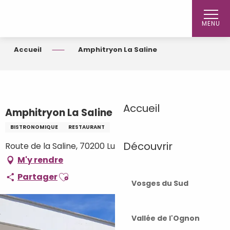
Aller
au
MENU
contenu
principal
Accueil
Amphitryon La Saline
Accueil
Amphitryon La Saline
BISTRONOMIQUE
RESTAURANT
Découvrir
Route de la Saline, 70200 Lure
M'y rendre
Ajouter aux favoris
Partager
Vosges du Sud
Vallée de l'Ognon