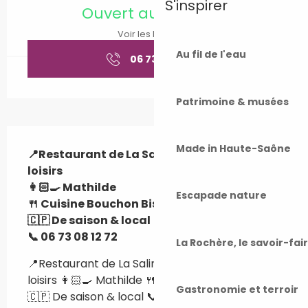
S'inspirer
Ouvert aujourd'hui
Voir les horaires
Au fil de l'eau
06 73 08 12
▒▒
Patrimoine & musées
Description
Made in Haute-Saône
📍Restaurant de La Saline à Lure 70 Base de 
loisirs

👩🏻‍🍳 Mathilde

Escapade nature
🍴 Cuisine Bouchon Bistro

🇨🇵 De saison & local

📞 06 73 08 12 72
La Rochère, le savoir-fai
📍Restaurant de La Saline à Lure 70 Base de 
loisirs 👩🏻‍🍳 Mathilde 🍴 Cuisine Bouchon Bistro 
Gastronomie et terroir
🇨🇵 De saison & local 📞 06 73 08 12 72