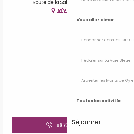
Route de la Saline, 70200 Lure
M'y rendre
Vous allez aimer
Randonner dans les 1000 E
Pédaler sur La Voie Bleue
Arpenter les Monts de Gy e
Toutes les activités
Séjourner
06 73 08 12
▒▒