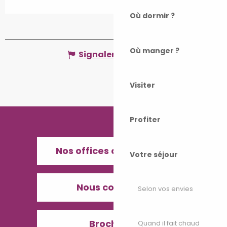
Où dormir ?
Où manger ?
Signaler une erreur
Visiter
Profiter
Nos offices de Tourisme
Votre séjour
Nous contacter
Selon vos envies
Brochures
Quand il fait chaud