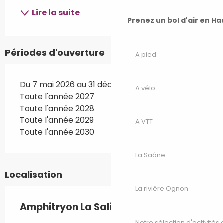
Lire la suite
Prenez un bol d'air en H
Périodes d'ouverture
A pied
Du 7 mai 2026 au 31 décembre 2026
A vélo
Toute l'année 2027
Toute l'année 2028
Toute l'année 2029
A VTT
Toute l'année 2030
La Saône
Localisation
La rivière Ognon
Amphitryon La Saline
Notre sélection d'activités 