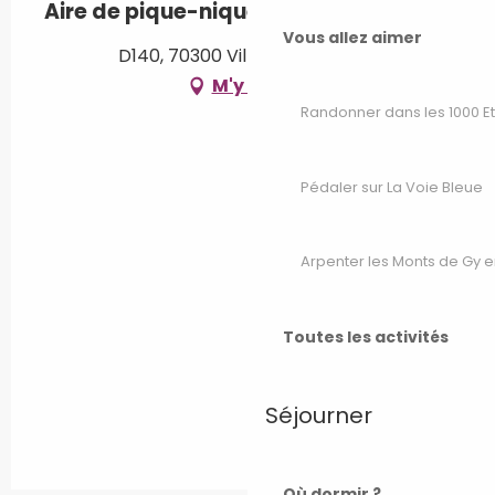
Aire de pique-nique
Vous allez aimer
D140, 70300 Villers-lès-Luxeuil
M'y rendre
Randonner dans les 1000 E
Pédaler sur La Voie Bleue
Arpenter les Monts de Gy e
Toutes les activités
Séjourner
Où dormir ?