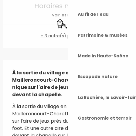
Horaires non définis
Au fil de l'eau
Voir les horaires
Jeux pour enfants / Espace jeux
Parking
Patrimoine & musées
+ 3 autre(s) prestation(s)
Made in Haute-Saône
Description
À la sortie du village en direction de 
Escapade nature
Mailleroncourt-Charette, table de pique-
nique sur l'aire de jeux. Et une autre située 
devant la chapelle.
La Rochère, le savoir-fai
À la sortie du village en direction de 
Mailleroncourt-Charette, table de pique-nique 
Gastronomie et terroir
sur l'aire de jeux près du terrain de tennis et 
foot. Et une autre aire de pique-nique située 
devant la chapelle sur la route de 