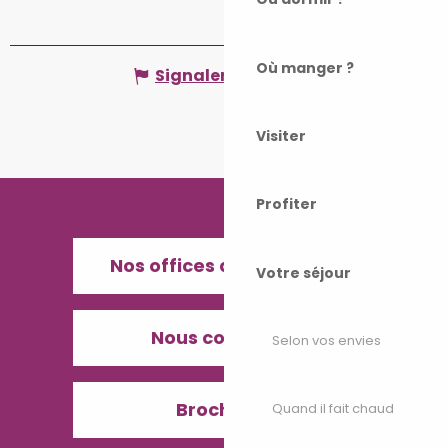
Où manger ?
Signaler une erreur
Visiter
Profiter
Nos offices de Tourisme
Votre séjour
Nous contacter
Selon vos envies
Brochures
Quand il fait chaud