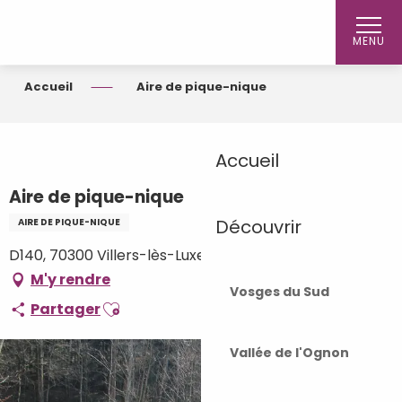
Aller
au
MENU
contenu
principal
Accueil
Aire de pique-nique
Accueil
Aire de pique-nique
Découvrir
AIRE DE PIQUE-NIQUE
D140, 70300 Villers-lès-Luxeuil
M'y rendre
Vosges du Sud
Ajouter aux favoris
Partager
Vallée de l'Ognon