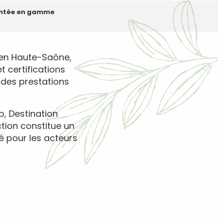
montée en gamme
ue en Haute-Saône,
 certifications
é des prestations
p, Destination
tion constitue un
té pour les acteurs
ux favoris