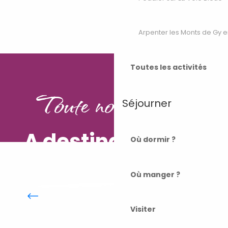
Arpenter les Monts de Gy e
Toutes les activités
Toute notre offre
Séjourner
A destination des
Où dormir ?
pros
Où manger ?
Décibelles Data
Visiter