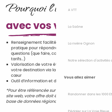
Pourquoi l’utiliser
A VTT
avec vos visiteurs ?
La Saône
Renseignement facilité de vos visiteurs : un outil
La rivière Ognon
pratique pour répondre rapidement à leurs
questions (que faire, connaître les horaires et
tarifs…)
Notre sélection d'activités 
Valorisation de votre établissement
*
et de
votre destination via la fonctionnalité coup de
cœur
Vous allez aimer
Outil d’information et de promotion du territoire
*Pour être référencée sur l’application et sur notre
Randonner dans les 1000 E
site web, votre offre doit être enregistrée dans la
base de données régionale
Décibelles Data
Pédaler sur La Voie Bleue