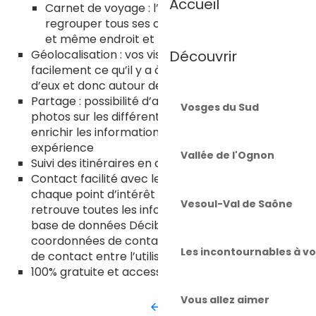
Accueil
Carnet de voyage : l’utilisateur peut
regrouper tous ses coups de cœur en un seul
et même endroit et les retrouver plus tard
Géolocalisation : vos visiteurs trouvent
Découvrir
facilement ce qu’il y a à voir et à faire autour
d’eux et donc autour de votre établissement !
Partage : possibilité d’ajouter ses propres
Vosges du Sud
photos sur les différentes points d’intérêts pour
enrichir les informations et partager son
expérience
Vallée de l'Ognon
Suivi des itinéraires en direct
Contact facilité avec les prestataires : sur
chaque point d’intérêt mis en avant, on
Vesoul-Val de Saône
retrouve toutes les informations issues de la
base de données Décibelles Data dont les
coordonnées de contact, facilitant ainsi la prise
Les incontournables à v
de contact entre l’utilisateur et vous !
100% gratuite et accessible à tous
Vous allez aimer