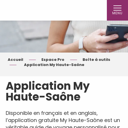
Aller
au
MENU
contenu
principal
Accueil
Espace Pro
Boîte à outils
Application My Haute-Saône
Application My
Haute-Saône
Disponible en français et en anglais,
l’application gratuite My Haute-Saône est un
véritable guide de voyage personnalisé pour