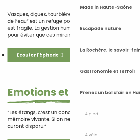
Made in Haute-Saône
Vasques, digues, tourbières, roselières… Ce “pays
de l’eau” est un refuge pour la biodiversité. Mais il
est fragile. La gestion humaine est indispensable
Escapade nature
pour éviter que ces miroirs ne s’effacent.
La Rochère, le savoir-fai
Ecouter l'épisode
Gastronomie et terroir
Emotions et anecdotes
Prenez un bol d'air en H
“Les étangs, c’est un concentré de culture. Une
A pied
mémoire vivante. Si on ne fait rien, dans 50 ans, ils
auront disparu.”
A vélo