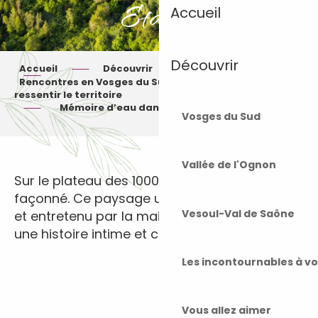
Etangs
Accueil
Découvrir
Accueil
Découvrir
Vosges du Sud
Rencontres en Vosges du Sud : 5 podcasts pour
ressentir le territoire
Mémoire d’eau dans les 1000 Etangs
Vosges du Sud
Vallée de l'Ognon
Sur le plateau des 1000 Étangs, l’eau a tout
façonné. Ce paysage unique, né des glaciers
Vesoul-Val de Saône
et entretenu par la main de l’homme, raconte
une histoire intime et collective.
Les incontournables à v
Vous allez aimer