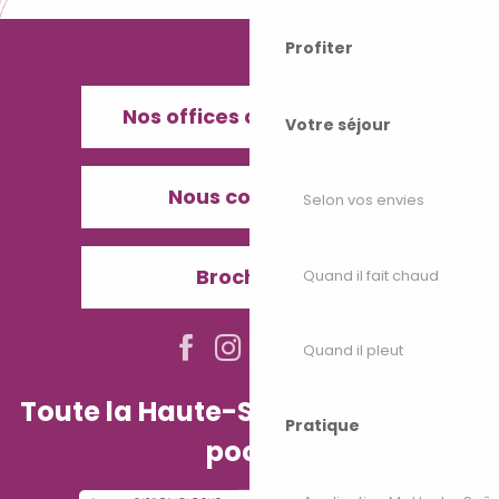
Profiter
Nos offices de Tourisme
Votre séjour
Nous contacter
Selon vos envies
Brochures
Quand il fait chaud
Quand il pleut
Toute la Haute-Saône dans votre
Pratique
poche