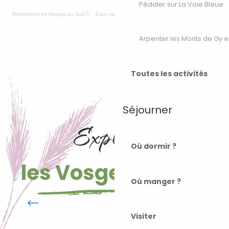
Pédaler sur La Voie Bleue
Rencontres en Vosges du Sud
·
Eaux sauvages et mémoire vivante dans les 1000 Etangs
Arpenter les Monts de Gy e
Toutes les activités
Séjourner
Explorer
Où dormir ?
les Vosges du Sud
L’Echappée des 1000 Etangs et
Où manger ?
ses pauses paysages
Visiter