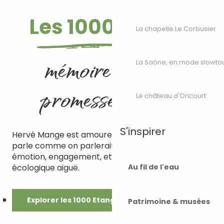
Les 1000 Etangs,
La chapelle Le Corbusier
mémoire d’eau et
La Saône, en mode slowto
promesse d’avenir
Le château d'Oricourt
S'inspirer
Hervé Mange est amoureux de ce territoire. Il en
parle comme on parlerait d’un ami fidèle : avec
émotion, engagement, et une conscience
écologique aiguë.
Au fil de l'eau
Explorer les 1000 Etangs
Patrimoine & musées