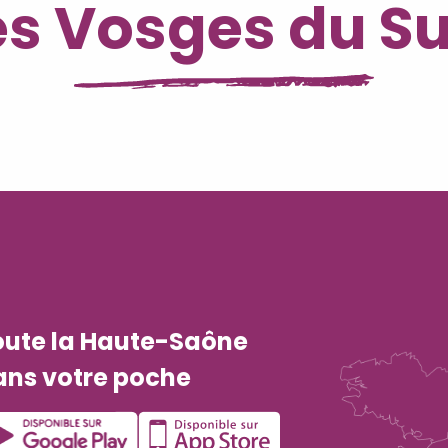
es Vosges du S
La Tourbière de la Grande Pile
oute la Haute-Saône
ans votre poche