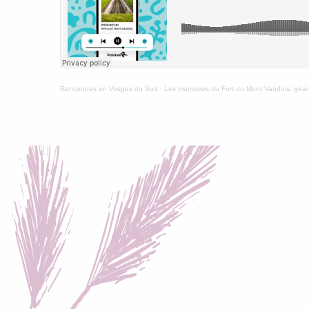
Rencontres en Vosges du Sud
·
Les murmures du Fort du Mont Vaudois, géant 