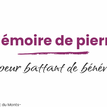
émoire de pier
oeur battant de béné
rt du Monts-