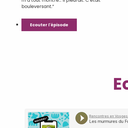
m’a tout montré… Il pleurait. C’était
bouleversant.”
Ecouter l'épisode
E