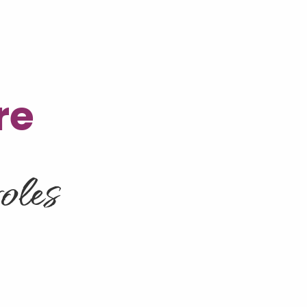
re
voles