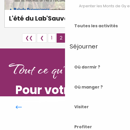
Arpenter les Monts de Gy e
L'été du Lab'Sauvage
Toutes les activités
❮❮
❮
1
2
3
5+
9
❯
❯❯
Séjourner
Tout ce qu'il vous faut
Où dormir ?
Pour votre séjour
Où manger ?
Autour de l’eau
Visiter
Profiter