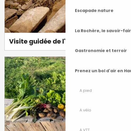
Escapade nature
La Rochère, le savoir-fai
Visite guidée de l'&cclesia
Gastronomie et terroir
Prenez un bol d'air en H
A pied
A vélo
A VTT