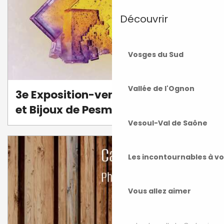
Découvrir
Vosges du Sud
Vallée de l'Ognon
3e Exposition-vente de Minéraux
et Bijoux de Pesmes
Vesoul-Val de Saône
Les incontournables à v
Vous allez aimer