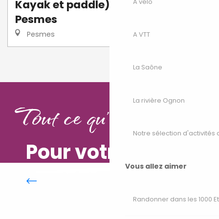
A vélo
Kayak et paddle) - Onlycamp
Pesmes
Pesmes
A VTT
❮❮
❮
1
2
La Saône
La rivière Ognon
Tout ce qu'il vous faut
Notre sélection d'activités 
Pour votre séjour
Vous allez aimer
Art et artisanat
Randonner dans les 1000 E